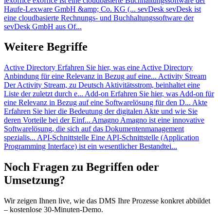
lexoffice
exoffice ist eine cloudbasierte Buchhaltungssoftware der
Haufe-Lexware GmbH &amp; Co. KG (...
sevDesk
sevDesk ist
eine cloudbasierte Rechnungs- und Buchhaltungssoftware der
sevDesk GmbH aus Of...
Weitere Begriffe
Active Directory
Erfahren Sie hier, was eine Active Directory
Anbindung für eine Relevanz in Bezug auf eine...
Activity Stream
Der Activity Stream, zu Deutsch Aktivitätsstrom, beinhaltet eine
Liste der zuletzt durch e...
Add-on
Erfahren Sie hier, was Add-on für
eine Relevanz in Bezug auf eine Softwarelösung für den D...
Akte
Erfahren Sie hier die Bedeutung der digitalen Akte und wie Sie
deren Vorteile bei der Einf...
Amagno
Amagno ist eine innovative
Softwarelösung, die sich auf das Dokumentenmanagement
spezialis...
API-Schnittstelle
Eine API-Schnittstelle (Application
Programming Interface) ist ein wesentlicher Bestandtei...
Noch Fragen zu Begriffen oder
Umsetzung?
Wir zeigen Ihnen live, wie das DMS Ihre Prozesse konkret abbildet
– kostenlose 30-Minuten-Demo.