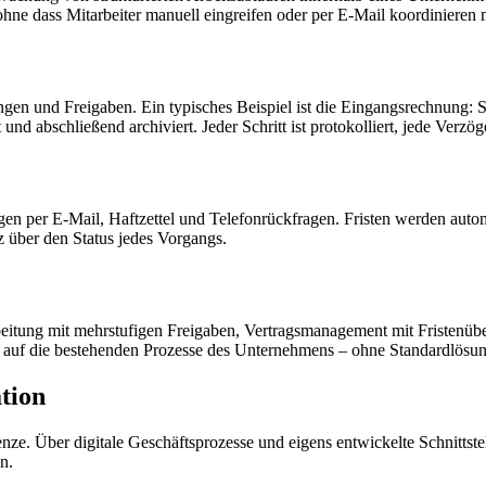
ohne dass Mitarbeiter manuell eingreifen oder per E-Mail koordinieren
gen und Freigaben. Ein typisches Beispiel ist die Eingangsrechnung: S
d abschließend archiviert. Jeder Schritt ist protokolliert, jede Verzög
n per E-Mail, Haftzettel und Telefonrückfragen. Fristen werden autom
z über den Status jedes Vorgangs.
arbeitung mit mehrstufigen Freigaben, Vertragsmanagement mit Friste
ll auf die bestehenden Prozesse des Unternehmens – ohne Standardlösu
tion
e. Über digitale Geschäftsprozesse und eigens entwickelte Schnittst
n.