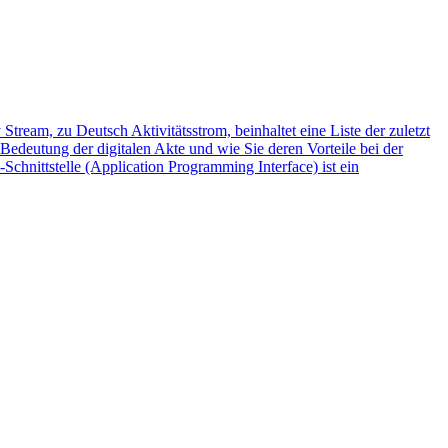
 Stream, zu Deutsch Aktivitätsstrom, beinhaltet eine Liste der zuletzt
 Bedeutung der digitalen Akte und wie Sie deren Vorteile bei der
Schnittstelle (Application Programming Interface) ist ein