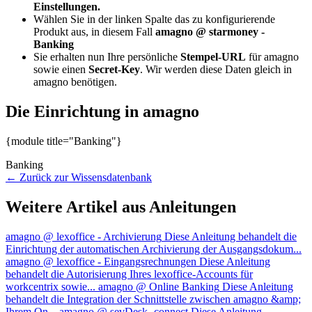
Einstellungen.
Wählen Sie in der linken Spalte das zu konfigurierende
Produkt aus, in diesem Fall
amagno @ starmoney -
Banking
Sie erhalten nun Ihre persönliche
Stempel-URL
für amagno
sowie einen
Secret-Key
. Wir werden diese Daten gleich in
amagno benötigen.
Die Einrichtung in amagno
{module title="Banking"}
Banking
← Zurück zur Wissensdatenbank
Weitere Artikel aus Anleitungen
amagno @ lexoffice - Archivierung
Diese Anleitung behandelt die
Einrichtung der automatischen Archivierung der Ausgangsdokum...
amagno @ lexoffice - Eingangsrechnungen
Diese Anleitung
behandelt die Autorisierung Ihres lexoffice-Accounts für
workcentrix sowie...
amagno @ Online Banking
Diese Anleitung
behandelt die Integration der Schnittstelle zwischen amagno &amp;
Ihrem On...
amagno @ sevDesk- connect
Diese Anleitung