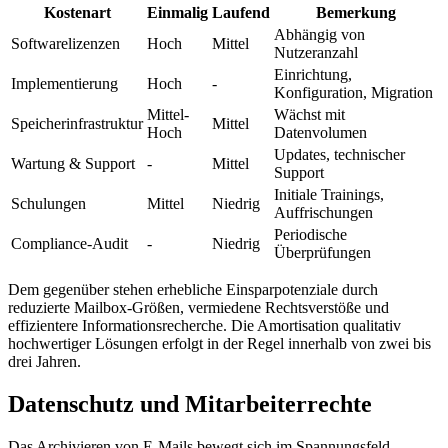
Kostenart
Einmalig
Laufend
Bemerkung
Abhängig von
Softwarelizenzen
Hoch
Mittel
Nutzeranzahl
Einrichtung,
Implementierung
Hoch
-
Konfiguration, Migration
Mittel-
Wächst mit
Speicherinfrastruktur
Mittel
Hoch
Datenvolumen
Updates, technischer
Wartung & Support
-
Mittel
Support
Initiale Trainings,
Schulungen
Mittel
Niedrig
Auffrischungen
Periodische
Compliance-Audit
-
Niedrig
Überprüfungen
Dem gegenüber stehen erhebliche Einsparpotenziale durch
reduzierte Mailbox-Größen, vermiedene Rechtsverstöße und
effizientere Informationsrecherche. Die Amortisation qualitativ
hochwertiger Lösungen erfolgt in der Regel innerhalb von zwei bis
drei Jahren.
Datenschutz und Mitarbeiterrechte
Das Archivieren von E-Mails bewegt sich im Spannungsfeld