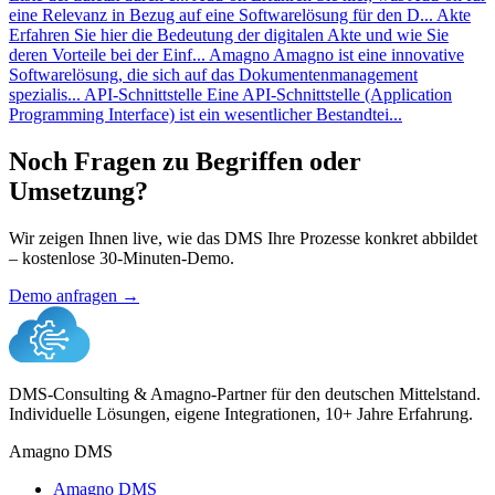
eine Relevanz in Bezug auf eine Softwarelösung für den D...
Akte
Erfahren Sie hier die Bedeutung der digitalen Akte und wie Sie
deren Vorteile bei der Einf...
Amagno
Amagno ist eine innovative
Softwarelösung, die sich auf das Dokumentenmanagement
spezialis...
API-Schnittstelle
Eine API-Schnittstelle (Application
Programming Interface) ist ein wesentlicher Bestandtei...
Noch Fragen zu Begriffen oder
Umsetzung?
Wir zeigen Ihnen live, wie das DMS Ihre Prozesse konkret abbildet
– kostenlose 30-Minuten-Demo.
Demo anfragen →
DMS-Consulting & Amagno-Partner für den deutschen Mittelstand.
Individuelle Lösungen, eigene Integrationen, 10+ Jahre Erfahrung.
Amagno DMS
Amagno DMS